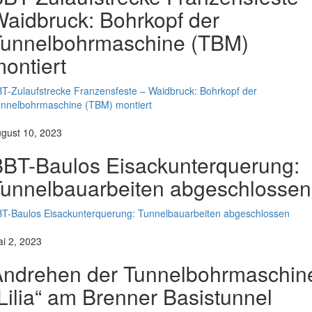
aidbruck: Bohrkopf der
Tunnelbohrmaschine (TBM)
ontiert
T-Zulaufstrecke Franzensfeste – Waidbruck: Bohrkopf der
nnelbohrmaschine (TBM) montiert
gust 10, 2023
BT-Baulos Eisackunterquerung:
unnelbauarbeiten abgeschlossen
T-Baulos Eisackunterquerung: Tunnelbauarbeiten abgeschlossen
i 2, 2023
Andrehen der Tunnelbohrmaschin
Lilia“ am Brenner Basistunnel