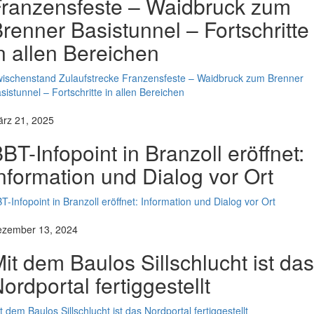
ranzensfeste – Waidbruck zum
renner Basistunnel – Fortschritte
n allen Bereichen
ischenstand Zulaufstrecke Franzensfeste – Waidbruck zum Brenner
sistunnel – Fortschritte in allen Bereichen
rz 21, 2025
BT-Infopoint in Branzoll eröffnet:
nformation und Dialog vor Ort
T-Infopoint in Branzoll eröffnet: Information und Dialog vor Ort
zember 13, 2024
it dem Baulos Sillschlucht ist das
ordportal fertiggestellt
t dem Baulos Sillschlucht ist das Nordportal fertiggestellt