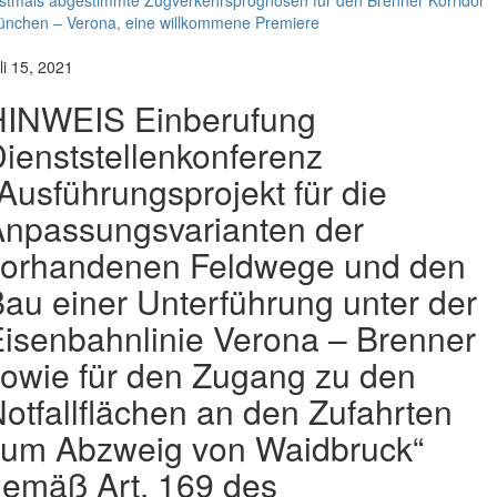
stmals abgestimmte Zugverkehrsprognosen für den Brenner Korridor
nchen – Verona, eine willkommene Premiere
li 15, 2021
HINWEIS Einberufung
ienststellenkonferenz
Ausführungsprojekt für die
npassungsvarianten der
vorhandenen Feldwege und den
au einer Unterführung unter der
isenbahnlinie Verona – Brenner
owie für den Zugang zu den
otfallflächen an den Zufahrten
zum Abzweig von Waidbruck“
emäß Art. 169 des