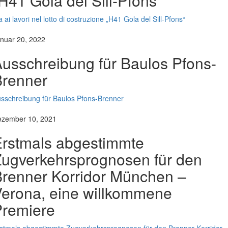
H41 Gola del Sill-Pfons“
a ai lavori nel lotto di costruzione „H41 Gola del Sill-Pfons“
nuar 20, 2022
usschreibung für Baulos Pfons-
Brenner
sschreibung für Baulos Pfons-Brenner
zember 10, 2021
rstmals abgestimmte
ugverkehrsprognosen für den
renner Korridor München –
erona, eine willkommene
Premiere