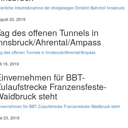
ierliche Inbetriebnahme der dreigleisigen Einfahrt Bahnhof Innsbruck
gust 22, 2019
ag des offenen Tunnels in
nnsbruck/Ahrental/Ampass
g des offenen Tunnels in Innsbruck/Ahrental/Ampass
li 19, 2019
invernehmen für BBT-
ulaufstrecke Franzensfeste-
aidbruck steht
nvernehmen für BBT-Zulaufstrecke Franzensfeste-Waidbruck steht
i 23, 2019