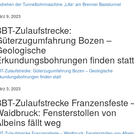
drehen der Tunnelbohrmaschine „Lilia“ am Brenner Basistunnel
rz 9, 2023
BT-Zulaufstrecke:
Güterzugumfahrung Bozen –
Geologische
rkundungsbohrungen finden statt
T-Zulaufstrecke: Güterzugumfahrung Bozen – Geologische
kundungsbohrungen finden statt
rz 3, 2023
BT-Zulaufstrecke Franzensfeste 
aidbruck: Fensterstollen von
lbeins fällt weg
T-Zulaufstrecke Franzensfeste – Waidbruck: Fensterstollen von Albein