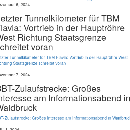
zember 6, 2024
etzter Tunnelkilometer für TBM
lavia: Vortrieb in der Hauptröhre
est Richtung Staatsgrenze
chreitet voran
tzter Tunnelkilometer für TBM Flavia: Vortrieb in der Hauptröhre West
chtung Staatsgrenze schreitet voran
vember 7, 2024
BT-Zulaufstrecke: Großes
nteresse am Informationsabend i
Waidbruck
T-Zulaufstrecke: Großes Interesse am Informationsabend in Waidbruc
li 11, 2024