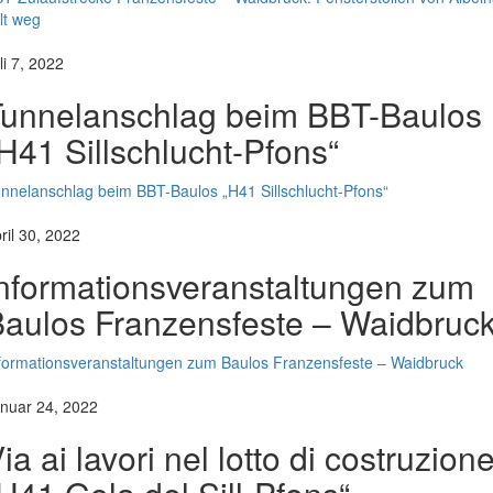
llt weg
li 7, 2022
Tunnelanschlag beim BBT-Baulos
H41 Sillschlucht-Pfons“
nnelanschlag beim BBT-Baulos „H41 Sillschlucht-Pfons“
ril 30, 2022
nformationsveranstaltungen zum
aulos Franzensfeste – Waidbruc
formationsveranstaltungen zum Baulos Franzensfeste – Waidbruck
nuar 24, 2022
ia ai lavori nel lotto di costruzion