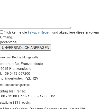
* Ich kenne die
Privacy-Regeln
und akzeptiere diese in vollem
Umfang.
[recaptcha]
nsortium Beobachtungsstelle
ennerstraße, Franzensfeste
39045 Franzensfeste
l. +39 0472 057200
pfängerkodex: PZIJH2V
ro Beobachtungsstelle
ntag bis Freitag:
.00 - 12.00 Uhr & 13.00 - 17.00 Uhr
sstellung BBT-Infopoint
n Mai bis Oktober: Dienstag-Sonntag 10.00 - 18.00 Uhr