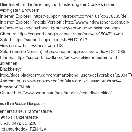
Hier findet Ihr die Anleitung zur Einstellung der Cookies in den
wichtigsten Browsern:
Internet Explorer: https://support.microsoft.com/en-us/kb/278835/de
Internet Explorer (mobile Version): http://www.windowsphone.com/en-
us/how-to/wp7/web/changing-privacy-and-other-browser-settings
Chrome: https://support.google.com/chrome/answer/95647?hl=de
Safari: https://support.apple.com/kb/PH17191?
viewlocale=de_DE&locale=en_US
Safari (mobile Version): https://support.apple.com/de-de/HT201265
Firefox: https://support.mozilla.org/de/kb/cookies-erlauben-und-
ablehnen
Blackberry:
http://docs.blackberry.com/en/smartphone_users/deliverables/32004
Android: http://www.cookie-chef.de/aktivieren-zulassen-android—
browser-0/34.html
Opera: http://www.opera.com/help/tutorials/security/cookies/
nsortium Beobachtungsstelle
ennerstraße, Franzensfeste
39045 Franzensfeste
l. +39 0472 057200
pfängerkodex: PZIJH2V