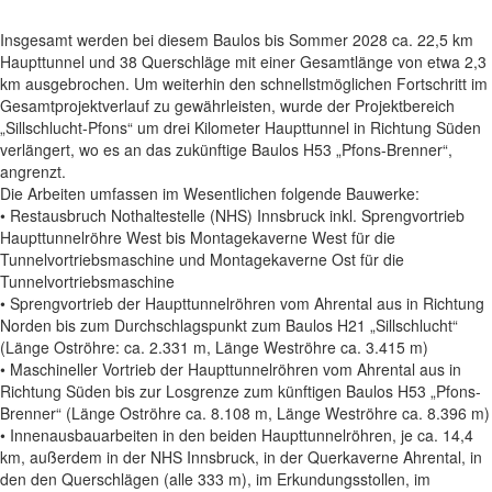
Insgesamt werden bei diesem Baulos bis Sommer 2028 ca. 22,5 km
Haupttunnel und 38 Querschläge mit einer Gesamtlänge von etwa 2,3
km ausgebrochen. Um weiterhin den schnellstmöglichen Fortschritt im
Gesamtprojektverlauf zu gewährleisten, wurde der Projektbereich
„Sillschlucht-Pfons“ um drei Kilometer Haupttunnel in Richtung Süden
verlängert, wo es an das zukünftige Baulos H53 „Pfons-Brenner“,
angrenzt.
Die Arbeiten umfassen im Wesentlichen folgende Bauwerke:
• Restausbruch Nothaltestelle (NHS) Innsbruck inkl. Sprengvortrieb
Haupttunnelröhre West bis Montagekaverne West für die
Tunnelvortriebsmaschine und Montagekaverne Ost für die
Tunnelvortriebsmaschine
• Sprengvortrieb der Haupttunnelröhren vom Ahrental aus in Richtung
Norden bis zum Durchschlagspunkt zum Baulos H21 „Sillschlucht“
(Länge Oströhre: ca. 2.331 m, Länge Weströhre ca. 3.415 m)
• Maschineller Vortrieb der Haupttunnelröhren vom Ahrental aus in
Richtung Süden bis zur Losgrenze zum künftigen Baulos H53 „Pfons-
Brenner“ (Länge Oströhre ca. 8.108 m, Länge Weströhre ca. 8.396 m)
• Innenausbauarbeiten in den beiden Haupttunnelröhren, je ca. 14,4
km, außerdem in der NHS Innsbruck, in der Querkaverne Ahrental, in
den den Querschlägen (alle 333 m), im Erkundungsstollen, im