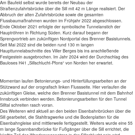
Am Baufeld selbst wurde bereits der Neubau der
Straßenzufahrtsbrücke über die Sill mit 42 m Länge realisiert. Der
Abbruch der alten Zufahrtsbrücke sowie die gesamten
Flussbaumaßnahmen wurden im Frühjahr 2022 abgeschlossen.
Ende Oktober 2021 erfolgte der symbolische Tunnelanstich der
Hauptröhren in Richtung Süden. Kurz darauf begann der
Sprengvortrieb am zukünftigen Nordportal des Brenner Basistunnels.
Seit Mai 2022 sind die beiden rund 130 m langen
Haupttunnelabschnitte des Viller Berges bis ins anschließende
Festgestein ausgebrochen. Im Jahr 2024 wird der Durchschlag des
Bauloses H41 „Sillschlucht-Pfons“ von Norden her erwartet.
Momentan laufen Betonierungs- und Hinterfüllungsarbeiten an der
Stützwand auf der orografisch linken Flussseite. Hier verlaufen die
zukünftigen Gleise, welche den Brenner Basistunnel mit dem Bahnhof
Innsbruck verbinden werden. Betonierungsarbeiten für den Tunnel
Silltal schreiten rasch voran.
Des Weiteren wird aktuell an den beiden Eisenbahnbrücken über die
Sill gearbeitet, die Stahltragwerke und die Bodenplatten für die
Eisenbahngleise sind mittlerweile fertiggestellt. Weiters wurde eine 55
m lange Spannbandbrücke für Fußgänger über die Sill errichtet, die
künftig Teil des Wanderwegenetzes in der Sillschlucht sein wird.