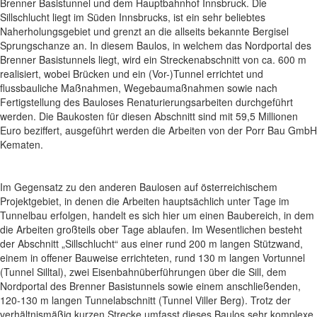
Brenner Basistunnel und dem Hauptbahnhof Innsbruck. Die
Sillschlucht liegt im Süden Innsbrucks, ist ein sehr beliebtes
Naherholungsgebiet und grenzt an die allseits bekannte Bergisel
Sprungschanze an. In diesem Baulos, in welchem das Nordportal des
Brenner Basistunnels liegt, wird ein Streckenabschnitt von ca. 600 m
realisiert, wobei Brücken und ein (Vor-)Tunnel errichtet und
flussbauliche Maßnahmen, Wegebaumaßnahmen sowie nach
Fertigstellung des Bauloses Renaturierungsarbeiten durchgeführt
werden. Die Baukosten für diesen Abschnitt sind mit 59,5 Millionen
Euro beziffert, ausgeführt werden die Arbeiten von der Porr Bau GmbH
Kematen.
Im Gegensatz zu den anderen Baulosen auf österreichischem
Projektgebiet, in denen die Arbeiten hauptsächlich unter Tage im
Tunnelbau erfolgen, handelt es sich hier um einen Baubereich, in dem
die Arbeiten großteils ober Tage ablaufen. Im Wesentlichen besteht
der Abschnitt „Sillschlucht“ aus einer rund 200 m langen Stützwand,
einem in offener Bauweise errichteten, rund 130 m langen Vortunnel
(Tunnel Silltal), zwei Eisenbahnüberführungen über die Sill, dem
Nordportal des Brenner Basistunnels sowie einem anschließenden,
120-130 m langen Tunnelabschnitt (Tunnel Viller Berg). Trotz der
verhältnismäßig kurzen Strecke umfasst dieses Baulos sehr komplexe