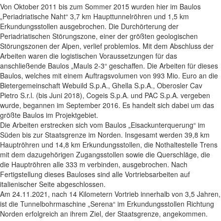
Von Oktober 2011 bis zum Sommer 2015 wurden hier im Baulos
„Periadriatische Naht“ 3,7 km Haupttunnelröhren und 1,5 km
Erkundungsstollen ausgebrochen. Die Durchörterung der
Periadriatischen Störungszone, einer der größten geologischen
Störungszonen der Alpen, verlief problemlos. Mit dem Abschluss der
Arbeiten waren die logistischen Voraussetzungen für das
anschließende Baulos „Mauls 2-3“ geschaffen. Die Arbeiten für dieses
Baulos, welches mit einem Auftragsvolumen von 993 Mio. Euro an die
Bietergemeinschaft Webuild S.p.A., Ghella S.p.A., Oberosler Cav
Pietro S.r.l. (bis Juni 2018), Cogeis S.p.A. und PAC S.p.A. vergeben
wurde, begannen im September 2016. Es handelt sich dabei um das
größte Baulos im Projektgebiet.
Die Arbeiten erstrecken sich vom Baulos „Eisackunterquerung“ im
Süden bis zur Staatsgrenze im Norden. Insgesamt werden 39,8 km
Hauptröhren und 14,8 km Erkundungsstollen, die Nothaltestelle Trens
mit dem dazugehörigen Zugangsstollen sowie die Querschläge, die
die Hauptröhren alle 333 m verbinden, ausgebrochen. Nach
Fertigstellung dieses Bauloses sind alle Vortriebsarbeiten auf
italienischer Seite abgeschlossen.
Am 24.11.2021, nach 14 Kilometern Vortrieb innerhalb von 3,5 Jahren,
ist die Tunnelbohrmaschine „Serena“ im Erkundungsstollen Richtung
Norden erfolgreich an ihrem Ziel, der Staatsgrenze, angekommen.