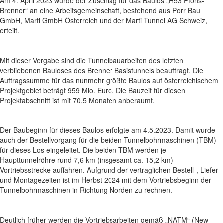
Am 4. April 2023 wurde der Zuschlag für das Baulos „H53 Pfons-
Brenner“ an eine Arbeitsgemeinschaft, bestehend aus Porr Bau
GmbH, Marti GmbH Österreich und der Marti Tunnel AG Schweiz,
erteilt.
Mit dieser Vergabe sind die Tunnelbauarbeiten des letzten
verbliebenen Bauloses des Brenner Basistunnels beauftragt. Die
Auftragssumme für das nunmehr größte Baulos auf österreichischem
Projektgebiet beträgt 959 Mio. Euro. Die Bauzeit für diesen
Projektabschnitt ist mit 70,5 Monaten anberaumt.
Der Baubeginn für dieses Baulos erfolgte am 4.5.2023. Damit wurde
auch der Bestellvorgang für die beiden Tunnelbohrmaschinen (TBM)
für dieses Los eingeleitet. Die beiden TBM werden je
Haupttunnelröhre rund 7,6 km (insgesamt ca. 15,2 km)
Vortriebsstrecke auffahren. Aufgrund der vertraglichen Bestell-, Liefer-
und Montagezeiten ist im Herbst 2024 mit dem Vortriebsbeginn der
Tunnelbohrmaschinen in Richtung Norden zu rechnen.
Deutlich früher werden die Vortriebsarbeiten gemäß „NATM“ (New