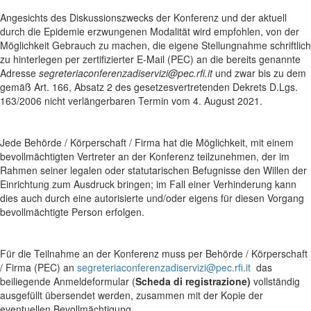
Angesichts des Diskussionszwecks der Konferenz und der aktuell
durch die Epidemie erzwungenen Modalität wird empfohlen, von der
Möglichkeit Gebrauch zu machen, die eigene Stellungnahme schriftlich
zu hinterlegen per zertifizierter E-Mail (PEC) an die bereits genannte
Adresse
segreteriaconferenzadiservizi
@pec.rfi.it
und zwar bis zu dem
gemäß Art. 166, Absatz 2 des gesetzesvertretenden Dekrets D.Lgs.
163/2006 nicht verlängerbaren Termin vom 4. August 2021.
Jede Behörde / Körperschaft / Firma hat die Möglichkeit, mit einem
bevollmächtigten Vertreter an der Konferenz teilzunehmen, der im
Rahmen seiner legalen oder statutarischen Befugnisse den Willen der
Einrichtung zum Ausdruck bringen; im Fall einer Verhinderung kann
dies auch durch eine autorisierte und/oder eigens für diesen Vorgang
bevollmächtigte Person erfolgen.
Für die Teilnahme an der Konferenz muss per Behörde / Körperschaft
/ Firma (PEC) an
segreteriaconferenzadiservizi@pec.rfi.it
das
beiliegende Anmeldeformular (
Scheda di registrazione)
vollständig
ausgefüllt übersendet werden, zusammen mit der Kopie der
eventuellen Bevollmächtigung.