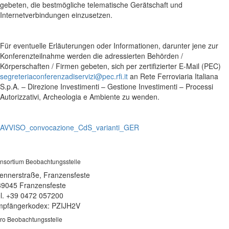
gebeten, die bestmögliche telematische Gerätschaft und
Internetverbindungen einzusetzen.
Für eventuelle Erläuterungen oder Informationen, darunter jene zur
Konferenzteilnahme werden die adressierten Behörden /
Körperschaften / Firmen gebeten, sich per zertifizierter E-Mail (PEC)
segreteriaconferenzadiservizi@pec.rfi.it
an Rete Ferroviaria Italiana
S.p.A. – Direzione Investimenti – Gestione Investimenti – Processi
Autorizzativi, Archeologia e Ambiente zu wenden.
AVVISO_convocazione_CdS_varianti_GER
nsortium Beobachtungsstelle
ennerstraße, Franzensfeste
39045 Franzensfeste
l. +39 0472 057200
pfängerkodex: PZIJH2V
ro Beobachtungsstelle