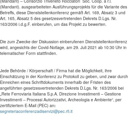
(Mandant) – Consorzio Triveneto Rocciatori Soc. Coop. a r.l.
(Mandant). ausgearbeiteten Ausführungsprojekts für die Variante des
Betreffs, diese Dienststellenkonferenz gemäß Art. 169, Absatz 3 und
Art. 165, Absatz 5 des gesetzesvertretenden Dekrets D.Lgs. Nr.
163/2006 i.d.g.F. einberufen, um das Projekt zu bewerten.
Die zum Zwecke der Diskussion einberufenen Dienststellenkonferenz
wird, angesichts der Covid-Notlage, am 29. Juli 2021 ab 10:30 Uhr in
telematischer Form stattfinden.
Jede Behörde / Körperschaft / Firma hat die Möglichkeit, ihre
Einschätzung in der Konferenz zu Protokoll zu geben, und zwar durch
Einreichen eines Schriftdokuments innerhalb der Fristen des
angeführten gesetzesvertretenden Dekrets D.Lgs. Nr. 163/2006 bei
„Rete Ferroviaria Italiana S.p.A. Direzione Investimenti – Gestione
Investimenti – Processi Autorizzativi, Archeologia e Ambiente“, per
zertifiziertem E-Mail (PEC) an
:
segreteriaconferenzadiservizi@pec.rfi.it