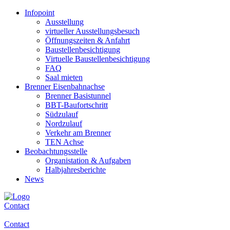
Infopoint
Ausstellung
virtueller Ausstellungsbesuch
Öffnungszeiten & Anfahrt
Baustellenbesichtigung
Virtuelle Baustellenbesichtigung
FAQ
Saal mieten
Brenner Eisenbahnachse
Brenner Basistunnel
BBT-Baufortschritt
Südzulauf
Nordzulauf
Verkehr am Brenner
TEN Achse
Beobachtungsstelle
Organistation & Aufgaben
Halbjahresberichte
News
Contact
Contact