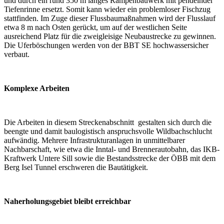
und durch ein rund 350 m langes Rampenbauwerk mit pendelnder
Tiefenrinne ersetzt. Somit kann wieder ein problemloser Fischzug
stattfinden. Im Zuge dieser Flussbaumaßnahmen wird der Flusslauf
etwa 8 m nach Osten gerückt, um auf der westlichen Seite
ausreichend Platz für die zweigleisige Neubaustrecke zu gewinnen.
Die Uferböschungen werden von der BBT SE hochwassersicher
verbaut.
Komplexe Arbeiten
Die Arbeiten in diesem Streckenabschnitt gestalten sich durch die
beengte und damit baulogistisch anspruchsvolle Wildbachschlucht
aufwändig. Mehrere Infrastrukturanlagen in unmittelbarer
Nachbarschaft, wie etwa die Inntal- und Brennerautobahn, das IKB-
Kraftwerk Untere Sill sowie die Bestandsstrecke der ÖBB mit dem
Berg Isel Tunnel erschweren die Bautätigkeit.
Naherholungsgebiet bleibt erreichbar