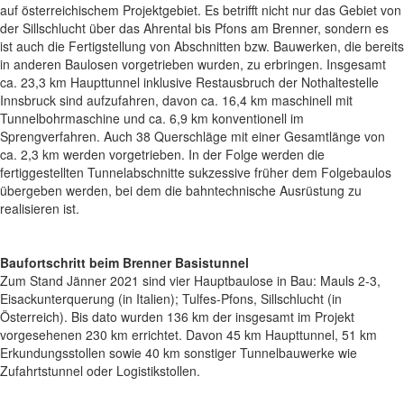
auf österreichischem Projektgebiet. Es betrifft nicht nur das Gebiet von
der Sillschlucht über das Ahrental bis Pfons am Brenner, sondern es
ist auch die Fertigstellung von Abschnitten bzw. Bauwerken, die bereits
in anderen Baulosen vorgetrieben wurden, zu erbringen. Insgesamt
ca. 23,3 km Haupttunnel inklusive Restausbruch der Nothaltestelle
Innsbruck sind aufzufahren, davon ca. 16,4 km maschinell mit
Tunnelbohrmaschine und ca. 6,9 km konventionell im
Sprengverfahren. Auch 38 Querschläge mit einer Gesamtlänge von
ca. 2,3 km werden vorgetrieben. In der Folge werden die
fertiggestellten Tunnelabschnitte sukzessive früher dem Folgebaulos
übergeben werden, bei dem die bahntechnische Ausrüstung zu
realisieren ist.
Baufortschritt beim Brenner Basistunnel
Zum Stand Jänner 2021 sind vier Hauptbaulose in Bau: Mauls 2-3,
Eisackunterquerung (in Italien); Tulfes-Pfons, Sillschlucht (in
Österreich). Bis dato wurden 136 km der insgesamt im Projekt
vorgesehenen 230 km errichtet. Davon 45 km Haupttunnel, 51 km
Erkundungsstollen sowie 40 km sonstiger Tunnelbauwerke wie
Zufahrtstunnel oder Logistikstollen.