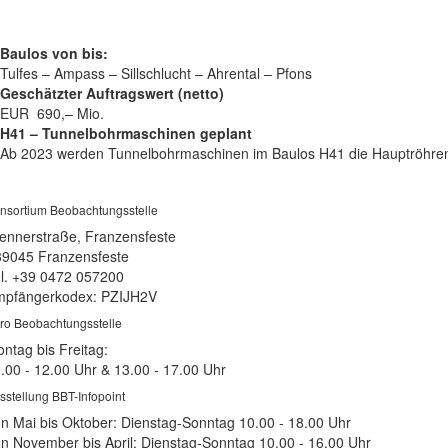
Baulos von bis:
Tulfes – Ampass – Sillschlucht – Ahrental – Pfons
Geschätzter Auftragswert (netto)
EUR 690,– Mio.
H41 –
Tunnelbohrmaschinen geplant
Ab 2023 werden Tunnelbohrmaschinen im Baulos H41 die Hauptröhren
nsortium Beobachtungsstelle
ennerstraße, Franzensfeste
39045 Franzensfeste
l. +39 0472 057200
pfängerkodex: PZIJH2V
ro Beobachtungsstelle
ntag bis Freitag:
.00 - 12.00 Uhr & 13.00 - 17.00 Uhr
sstellung BBT-Infopoint
n Mai bis Oktober: Dienstag-Sonntag 10.00 - 18.00 Uhr
n November bis April: Dienstag-Sonntag 10.00 - 16.00 Uhr