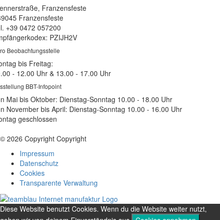
ennerstraße, Franzensfeste
39045 Franzensfeste
l. +39 0472 057200
pfängerkodex: PZIJH2V
ro Beobachtungsstelle
ntag bis Freitag:
.00 - 12.00 Uhr & 13.00 - 17.00 Uhr
sstellung BBT-Infopoint
n Mai bis Oktober: Dienstag-Sonntag 10.00 - 18.00 Uhr
n November bis April: Dienstag-Sonntag 10.00 - 16.00 Uhr
ntag geschlossen
© 2026 Copyright Copyright
Impressum
Datenschutz
Cookies
Transparente Verwaltung
Diese Website benutzt Cookies. Wenn du die Website weiter nutzt,
gehen wir von deinem Einverständnis aus.
Cookies annehmen