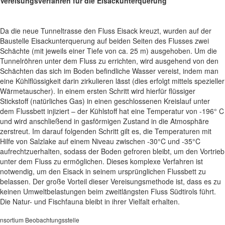
Vereisungsverfahren für die Eisackunterquerung
Da die neue Tunneltrasse den Fluss Eisack kreuzt, wurden auf der
Baustelle Eisackunterquerung auf beiden Seiten des Flusses zwei
Schächte (mit jeweils einer Tiefe von ca. 25 m) ausgehoben. Um die
Tunnelröhren unter dem Fluss zu errichten, wird ausgehend von den
Schächten das sich im Boden befindliche Wasser vereist, indem man
eine Kühlflüssigkeit darin zirkulieren lässt (dies erfolgt mittels spezieller
Wärmetauscher). In einem ersten Schritt wird hierfür flüssiger
Stickstoff (natürliches Gas) in einen geschlossenen Kreislauf unter
dem Flussbett injiziert – der Kühlstoff hat eine Temperatur von -196° C
und wird anschließend in gasförmigen Zustand in die Atmosphäre
zerstreut. Im darauf folgenden Schritt gilt es, die Temperaturen mit
Hilfe von Salzlake auf einem Niveau zwischen -30°C und -35°C
aufrechtzuerhalten, sodass der Boden gefroren bleibt, um den Vortrieb
unter dem Fluss zu ermöglichen. Dieses komplexe Verfahren ist
notwendig, um den Eisack in seinem ursprünglichen Flussbett zu
belassen. Der große Vorteil dieser Vereisungsmethode ist, dass es zu
keinen Umweltbelastungen beim zweitlängsten Fluss Südtirols führt.
Die Natur- und Fischfauna bleibt in ihrer Vielfalt erhalten.
nsortium Beobachtungsstelle