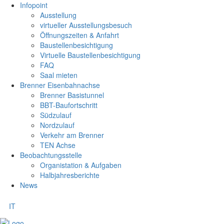
Infopoint
Ausstellung
virtueller Ausstellungsbesuch
Öffnungszeiten & Anfahrt
Baustellenbesichtigung
Virtuelle Baustellenbesichtigung
FAQ
Saal mieten
Brenner Eisenbahnachse
Brenner Basistunnel
BBT-Baufortschritt
Südzulauf
Nordzulauf
Verkehr am Brenner
TEN Achse
Beobachtungsstelle
Organistation & Aufgaben
Halbjahresberichte
News
IT