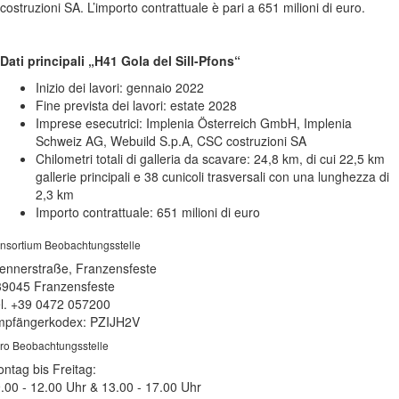
costruzioni SA. L’importo contrattuale è pari a 651 milioni di euro.
Dati principali „H41 Gola del Sill-Pfons“
Inizio dei lavori: gennaio 2022
Fine prevista dei lavori: estate 2028
Imprese esecutrici: Implenia Österreich GmbH, Implenia
Schweiz AG, Webuild S.p.A, CSC costruzioni SA
Chilometri totali di galleria da scavare: 24,8 km, di cui 22,5 km
gallerie principali e 38 cunicoli trasversali con una lunghezza di
2,3 km
Importo contrattuale: 651 milioni di euro
nsortium Beobachtungsstelle
ennerstraße, Franzensfeste
39045 Franzensfeste
l. +39 0472 057200
pfängerkodex: PZIJH2V
ro Beobachtungsstelle
ntag bis Freitag:
.00 - 12.00 Uhr & 13.00 - 17.00 Uhr