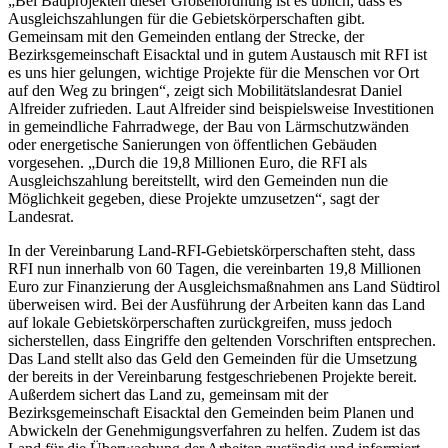
„Bei Bauprojekten dieser Größenordnung ist es üblich, dass es
Ausgleichszahlungen für die Gebietskörperschaften gibt.
Gemeinsam mit den Gemeinden entlang der Strecke, der
Bezirksgemeinschaft Eisacktal und in gutem Austausch mit RFI ist
es uns hier gelungen, wichtige Projekte für die Menschen vor Ort
auf den Weg zu bringen“, zeigt sich Mobilitätslandesrat Daniel
Alfreider zufrieden. Laut Alfreider sind beispielsweise Investitionen
in gemeindliche Fahrradwege, der Bau von Lärmschutzwänden
oder energetische Sanierungen von öffentlichen Gebäuden
vorgesehen. „Durch die 19,8 Millionen Euro, die RFI als
Ausgleichszahlung bereitstellt, wird den Gemeinden nun die
Möglichkeit gegeben, diese Projekte umzusetzen“, sagt der
Landesrat.
In der Vereinbarung Land-RFI-Gebietskörperschaften steht, dass
RFI nun innerhalb von 60 Tagen, die vereinbarten 19,8 Millionen
Euro zur Finanzierung der Ausgleichsmaßnahmen ans Land Südtirol
überweisen wird. Bei der Ausführung der Arbeiten kann das Land
auf lokale Gebietskörperschaften zurückgreifen, muss jedoch
sicherstellen, dass Eingriffe den geltenden Vorschriften entsprechen.
Das Land stellt also das Geld den Gemeinden für die Umsetzung
der bereits in der Vereinbarung festgeschriebenen Projekte bereit.
Außerdem sichert das Land zu, gemeinsam mit der
Bezirksgemeinschaft Eisacktal den Gemeinden beim Planen und
Abwickeln der Genehmigungsverfahren zu helfen. Zudem ist das