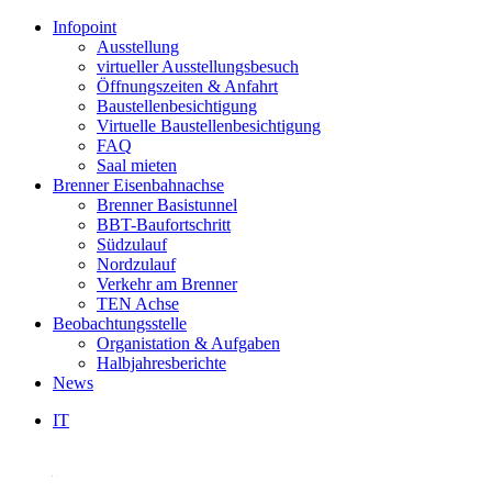
Infopoint
Ausstellung
virtueller Ausstellungsbesuch
Öffnungszeiten & Anfahrt
Baustellenbesichtigung
Virtuelle Baustellenbesichtigung
FAQ
Saal mieten
Brenner Eisenbahnachse
Brenner Basistunnel
BBT-Baufortschritt
Südzulauf
Nordzulauf
Verkehr am Brenner
TEN Achse
Beobachtungsstelle
Organistation & Aufgaben
Halbjahresberichte
News
IT