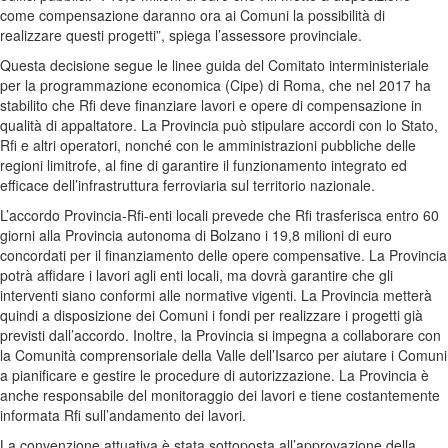
come compensazione daranno ora ai Comuni la possibilità di
realizzare questi progetti”, spiega l’assessore provinciale.
Questa decisione segue le linee guida del Comitato interministeriale
per la programmazione economica (Cipe) di Roma, che nel 2017 ha
stabilito che Rfi deve finanziare lavori e opere di compensazione in
qualità di appaltatore. La Provincia può stipulare accordi con lo Stato,
Rfi e altri operatori, nonché con le amministrazioni pubbliche delle
regioni limitrofe, al fine di garantire il funzionamento integrato ed
efficace dell’infrastruttura ferroviaria sul territorio nazionale.
L’accordo Provincia-Rfi-enti locali prevede che Rfi trasferisca entro 60
giorni alla Provincia autonoma di Bolzano i 19,8 milioni di euro
concordati per il finanziamento delle opere compensative. La Provincia
potrà affidare i lavori agli enti locali, ma dovrà garantire che gli
interventi siano conformi alle normative vigenti. La Provincia metterà
quindi a disposizione dei Comuni i fondi per realizzare i progetti già
previsti dall’accordo. Inoltre, la Provincia si impegna a collaborare con
la Comunità comprensoriale della Valle dell’Isarco per aiutare i Comuni
a pianificare e gestire le procedure di autorizzazione. La Provincia è
anche responsabile del monitoraggio dei lavori e tiene costantemente
informata Rfi sull’andamento dei lavori.
La convenzione attuativa è stata sottoposta all’approvazione della