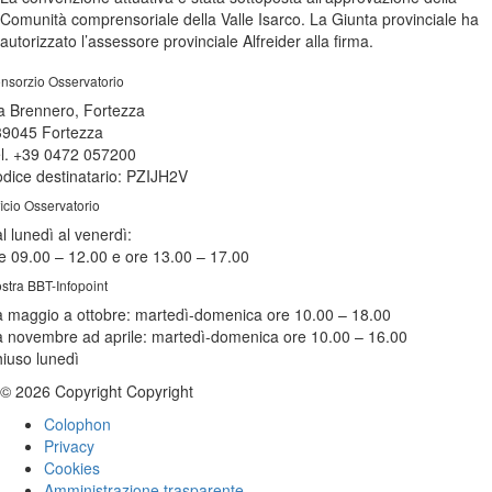
Comunità comprensoriale della Valle Isarco. La Giunta provinciale ha
autorizzato l’assessore provinciale Alfreider alla firma.
nsorzio Osservatorio
a Brennero, Fortezza
39045 Fortezza
l. +39 0472 057200
dice destinatario: PZIJH2V
ficio Osservatorio
l lunedì al venerdì:
e 09.00 – 12.00 e ore 13.00 – 17.00
stra BBT-Infopoint
 maggio a ottobre:
martedì
-domenica ore 10.00 – 18.00
 novembre ad aprile:
martedì
-domenica ore 10.00 – 16.00
hiuso
lunedì
© 2026 Copyright Copyright
Colophon
Privacy
Cookies
Amministrazione trasparente