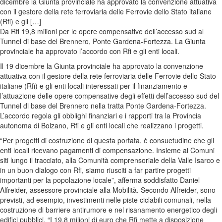
dicembre la Giunta provinciale ha approvato la convenzione attuativa
con il gestore della rete ferroviaria delle Ferrovie dello Stato italiane
(Rfi) e gli […]
Da Rfi 19,8 milioni per le opere compensative dell’accesso sud al
Tunnel di base del Brennero, Ponte Gardena-Fortezza. La Giunta
provinciale ha approvato l’accordo con Rfi e gli enti locali.
Il 19 dicembre la Giunta provinciale ha approvato la convenzione
attuativa con il gestore della rete ferroviaria delle Ferrovie dello Stato
italiane (Rfi) e gli enti locali interessati per il finanziamento e
l’attuazione delle opere compensative degli effetti dell’accesso sud del
Tunnel di base del Brennero nella tratta Ponte Gardena-Fortezza.
L’accordo regola gli obblighi finanziari e i rapporti tra la Provincia
autonoma di Bolzano, Rfi e gli enti locali che realizzano i progetti.
“Per progetti di costruzione di questa portata, è consuetudine che gli
enti locali ricevano pagamenti di compensazione. Insieme ai Comuni
siti lungo il tracciato, alla Comunità comprensoriale della Valle Isarco e
in un buon dialogo con Rfi, siamo riusciti a far partire progetti
importanti per la popolazione locale”, afferma soddisfatto Daniel
Alfreider, assessore provinciale alla Mobilità. Secondo Alfreider, sono
previsti, ad esempio, investimenti nelle piste ciclabili comunali, nella
costruzione di barriere antirumore e nel risanamento energetico degli
edifici pubblici. “I 19,8 milioni di euro che Rfi mette a disposizione