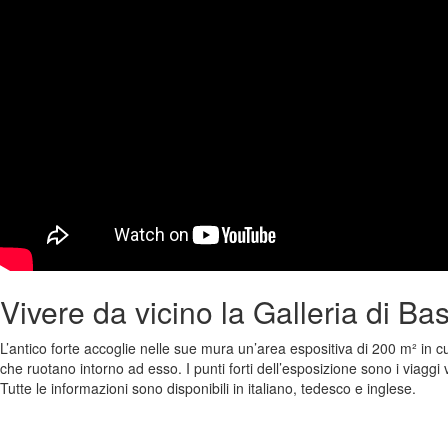
Vivere da vicino la Galleria di B
L’antico forte accoglie nelle sue mura un’area espositiva di 200 m² in cu
che ruotano intorno ad esso. I punti forti dell’esposizione sono i viaggi 
Tutte le informazioni sono disponibili in italiano, tedesco e inglese.