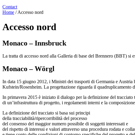
Contact
Home
/
Accesso nord
Accesso nord
Monaco – Innsbruck
La tratta di accesso nord alla Galleria di base del Brennero (BBT) si 
Monaco – Wörgl
In data 15 giugno 2012, i Ministri dei trasporti di Germania e Austria
Kufstein/Rosenheim. La progettazione riguarda il quadruplicamento dei 
In primavera 2015 è iniziato il dialogo per la definizione del tracciat
di un’infrastruttura di progetto, i regolamenti interni e la composizione 
La definizione del tracciato si basa sui principi
della tracciabilità/ripercorribilità del processo
del consenso del maggior numero possibile di soggetti interessati e
del rispetto di interessi e valori attraverso una procedura rodata e colla
e tiene conto delle condizioni di contorno specifiche del progetto e del 