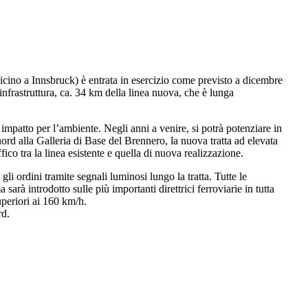
cino a Innsbruck) è entrata in esercizio come previsto a dicembre
infrastruttura, ca. 34 km della linea nuova, che è lunga
impatto per l’ambiente. Negli anni a venire, si potrà potenziare in
nord alla Galleria di Base del Brennero, la nuova tratta ad elevata
ico tra la linea esistente e quella di nuova realizzazione.
i ordini tramite segnali luminosi lungo la tratta. Tutte le
 introdotto sulle più importanti direttrici ferroviarie in tutta
uperiori ai 160 km/h.
rd.