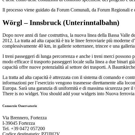
Il processo viene guidato da Forum Comunali, da Forum Regionali e d
Wörgl – Innsbruck (Unterinntalbahn)
Dopo nove anni di fase costruttiva, la nuova linea della Bassa Valle 
2012. La tratta ad alta capacità è tra le linee ferroviarie più moderne 
complessivamente 40 km, in gallerie sotterranee, trincee e una galleria 
I treni passeggeri di lunga percorrenza e anche i treni merci possono p
modo efficace il trasporto passeggeri locale sulla linea a due binari gi
capacità offre nuove potenzialità al settore dei trasporti. A Baumkirche
La tratta ad alta capacità è attrezzata con il sistema di comando e con
informazioni per l’esercizio vengono trasmesse direttamente alla locom
Europa. Sarà una garanzia di uniformità e di massima sicurezza per il tr
There is no widget. You should add your widgets into Nuova ferrovi
Consorzio Osservatorio
Via Brennero, Fortezza
I-39045 Fortezza
Tel. +39 0472 057200
Codice destinatario: PZIJH2V