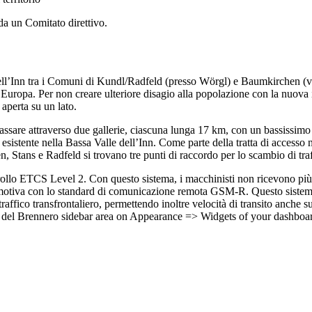
a un Comitato direttivo.
dell’Inn tra i Comuni di Kundl/Radfeld (presso Wörgl) e Baumkirchen (vi
d’Europa. Per non creare ulteriore disagio alla popolazione con la nuova 
aperta su un lato.
assare attraverso due gallerie, ciascuna lunga 17 km, con un bassissimo 
à esistente nella Bassa Valle dell’Inn. Come parte della tratta di accesso 
n, Stans e Radfeld si trovano tre punti di raccordo per lo scambio di traff
trollo ETCS Level 2. Con questo sistema, i macchinisti non ricevono più gl
otiva con lo standard di comunicazione remota GSM-R. Questo sistema sarà
affico transfrontaliero, permettendo inoltre velocità di transito anche s
a del Brennero sidebar area on Appearance => Widgets of your dashboa