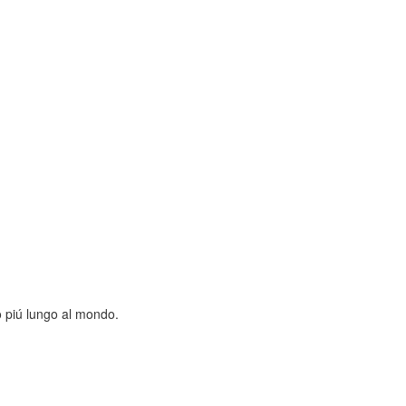
rite l’area espositiva del progetto BBT su ben 200 m² nel Forte di For
o piú lungo al mondo.