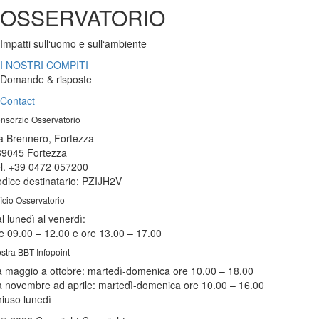
OSSERVATORIO
Impatti sull
‘
uomo e sull
‘
ambiente
I NOSTRI COMPITI
Domande & risposte
Contact
nsorzio Osservatorio
a Brennero, Fortezza
39045 Fortezza
l. +39 0472 057200
dice destinatario: PZIJH2V
ficio Osservatorio
l lunedì al venerdì:
e 09.00 – 12.00 e ore 13.00 – 17.00
stra BBT-Infopoint
 maggio a ottobre:
martedì
-domenica ore 10.00 – 18.00
 novembre ad aprile:
martedì
-domenica ore 10.00 – 16.00
hiuso
lunedì