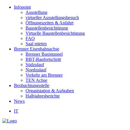
Infopoint
Ausstellung
virtueller Ausstellungsbesuch
Öffnungszeiten & Anfahrt
Baustellenbesichtigung
Virtuelle Baustellenbesichtigung
FAQ
Saal mieten
Brenner Eisenbahnachse
Brenner Basistunnel
BBT-Baufortschritt
Südzulauf
Nordzulauf
Verkehr am Brenner
TEN Achse
Beobachtungsstelle
Organistation & Aufgaben
Halbjahresberichte
News
IT