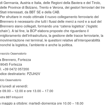
di Germania, Austria e Italia, delle Regioni della Baviera e del Tirolo,
delle Province di Bolzano, Trento e Verona, dei gestori ferroviari dei tre
Stati interessati, da BBT SE e della CAB.
Per sfruttare in modo ottimale il nuovo collegamento ferroviario del
Brennero è necessario che tutti i flussi delle merci a nord e a sud del
Brennero siano collegati, formando una “catena logistica” (‘logistic
chain’). A tal fine, la BCP elabora proposte che riguardano il
miglioramento dell’infrastruttura, la gestione delle tracce ferroviarie, la
movimentazione nei terminal, le questioni relative all’interoperabilità
nonché la logistica, l’ambiente e anche la politica.
nsorzio Osservatorio
a Brennero, Fortezza
39045 Fortezza
l. +39 0472 057200
dice destinatario: PZIJH2V
ficio Osservatorio
l lunedì al venerdì:
e 09.00 – 12.00 e ore 13.00 – 17.00
stra BBT-Infopoint
 maggio a ottobre:
martedì
-domenica ore 10.00 – 18.00