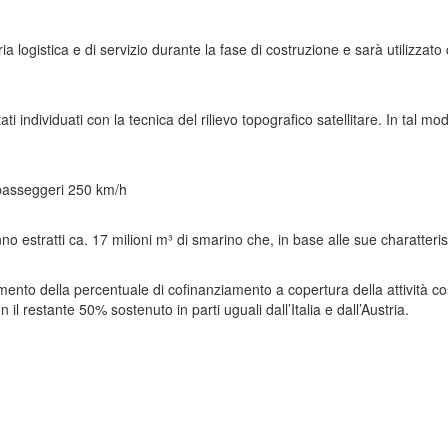
ria logistica e di servizio durante la fase di costruzione e sarà utilizza
ti individuati con la tecnica del rilievo topografico satellitare. In tal
i passeggeri 250 km/h
 estratti ca. 17 milioni m³ di smarino che, in base alle sue charatteristi
ento della percentuale di cofinanziamento a copertura della attività co
 il restante 50% sostenuto in parti uguali dall’Italia e dall’Austria.