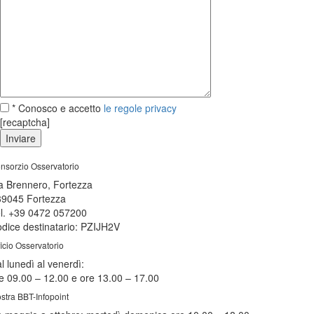
* Conosco e accetto
le regole privacy
[recaptcha]
nsorzio Osservatorio
a Brennero, Fortezza
39045 Fortezza
l. +39 0472 057200
dice destinatario: PZIJH2V
ficio Osservatorio
l lunedì al venerdì:
e 09.00 – 12.00 e ore 13.00 – 17.00
stra BBT-Infopoint