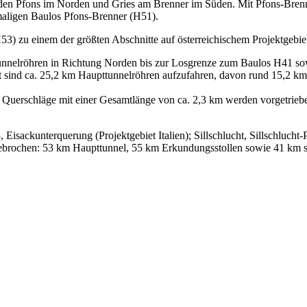
den Pfons im Norden und Gries am Brenner im Süden. Mit Pfons-Bren
maligen Baulos Pfons-Brenner (H51).
3) zu einem der größten Abschnitte auf österreichischem Projektgebie
tunnelröhren in Richtung Norden bis zur Losgrenze zum Baulos H41 so
mt sind ca. 25,2 km Haupttunnelröhren aufzufahren, davon rund 15,2 k
Querschläge mit einer Gesamtlänge von ca. 2,3 km werden vorgetrieben
Eisackunterquerung (Projektgebiet Italien); Sillschlucht, Sillschlucht
brochen: 53 km Haupttunnel, 55 km Erkundungsstollen sowie 41 km son