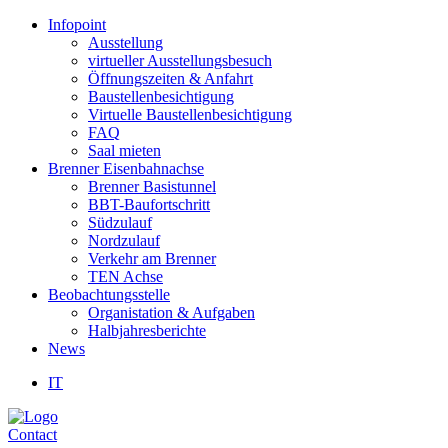
Infopoint
Ausstellung
virtueller Ausstellungsbesuch
Öffnungszeiten & Anfahrt
Baustellenbesichtigung
Virtuelle Baustellenbesichtigung
FAQ
Saal mieten
Brenner Eisenbahnachse
Brenner Basistunnel
BBT-Baufortschritt
Südzulauf
Nordzulauf
Verkehr am Brenner
TEN Achse
Beobachtungsstelle
Organistation & Aufgaben
Halbjahresberichte
News
IT
Contact