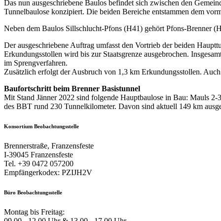
Das nun ausgeschriebene Baulos befindet sich zwischen den Gemein
Tunnelbaulose konzipiert. Die beiden Bereiche entstammen dem vor
Neben dem Baulos Sillschlucht-Pfons (H41) gehört Pfons-Brenner (H5
Der ausgeschriebene Auftrag umfasst den Vortrieb der beiden Haupt
Erkundungsstollen wird bis zur Staatsgrenze ausgebrochen. Insgesa
im Sprengverfahren.
Zusätzlich erfolgt der Ausbruch von 1,3 km Erkundungsstollen. Auch 
Baufortschritt beim Brenner Basistunnel
Mit Stand Jänner 2022 sind folgende Hauptbaulose in Bau: Mauls 2-3, 
des BBT rund 230 Tunnelkilometer. Davon sind aktuell 149 km ausge
Konsortium Beobachtungsstelle
Brennerstraße, Franzensfeste
I-39045 Franzensfeste
Tel. +39 0472 057200
Empfängerkodex: PZIJH2V
Büro Beobachtungsstelle
Montag bis Freitag:
09.00 - 12.00 Uhr & 13.00 - 17.00 Uhr