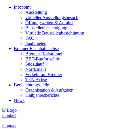
Infopoint
Ausstellung
virtueller Ausstellungsbesuch
Öffnungszeiten & Anfahrt
Baustellenbesichtigung
Virtuelle Baustellenbesichtigung
FAQ
Saal mieten
Brenner Eisenbahnachse
Brenner Basistunnel
BBT-Baufortschritt
Südzulauf
Nordzulauf
Verkehr am Brenner
TEN Achse
Beobachtungsstelle
Organistation & Aufgaben
Halbjahresberichte
News
Contact
Contact