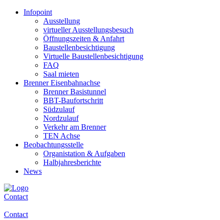
Infopoint
Ausstellung
virtueller Ausstellungsbesuch
Öffnungszeiten & Anfahrt
Baustellenbesichtigung
Virtuelle Baustellenbesichtigung
FAQ
Saal mieten
Brenner Eisenbahnachse
Brenner Basistunnel
BBT-Baufortschritt
Südzulauf
Nordzulauf
Verkehr am Brenner
TEN Achse
Beobachtungsstelle
Organistation & Aufgaben
Halbjahresberichte
News
Contact
Contact