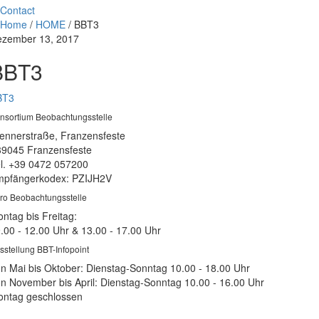
Contact
Home
/
HOME
/
BBT3
zember 13, 2017
BBT3
BT3
nsortium Beobachtungsstelle
ennerstraße, Franzensfeste
39045 Franzensfeste
l. +39 0472 057200
pfängerkodex: PZIJH2V
ro Beobachtungsstelle
ntag bis Freitag:
.00 - 12.00 Uhr & 13.00 - 17.00 Uhr
sstellung BBT-Infopoint
n Mai bis Oktober: Dienstag-Sonntag 10.00 - 18.00 Uhr
n November bis April: Dienstag-Sonntag 10.00 - 16.00 Uhr
ntag geschlossen