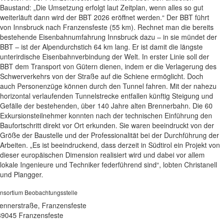
Baustand: „Die Umsetzung erfolgt laut Zeitplan, wenn alles so gut
weiterläuft dann wird der BBT 2026 eröffnet werden.“ Der BBT führt
von Innsbruck nach Franzensfeste (55 km). Rechnet man die bereits
bestehende Eisenbahnumfahrung Innsbruck dazu – in sie mündet der
BBT – ist der Alpendurchstich 64 km lang. Er ist damit die längste
unterirdische Eisenbahnverbindung der Welt. In erster Linie soll der
BBT dem Transport von Gütern dienen, indem er die Verlagerung des
Schwerverkehrs von der Straße auf die Schiene ermöglicht. Doch
auch Personenzüge können durch den Tunnel fahren. Mit der nahezu
horizontal verlaufenden Tunnelstrecke entfallen künftig Steigung und
Gefälle der bestehenden, über 140 Jahre alten Brennerbahn. Die 60
Exkursionsteilnehmer konnten nach der technischen Einführung den
Baufortschritt direkt vor Ort erkunden. Sie waren beeindruckt von der
Größe der Baustelle und der Professionalität bei der Durchführung der
Arbeiten. „Es ist beeindruckend, dass derzeit in Südtirol ein Projekt von
dieser europäischen Dimension realisiert wird und dabei vor allem
lokale Ingenieure und Techniker federführend sind“, lobten Christanell
und Plangger.
nsortium Beobachtungsstelle
ennerstraße, Franzensfeste
39045 Franzensfeste