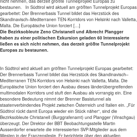
nicht nehmen, das derzeit größte Tunnelprojekt Europas zu
bestaunen. In Südtirol wird aktuell am größten Tunnelprojekt Europas
gearbeitet: Der Brennerbasis Tunnel bildet das Herzstück des
Skandinavisch–Mediterranen TEN-Korridors von Helsinki nach Valletta,
Malta. Die Europäische Union forciert […]
Die Bezirksobleute Zeno Christanell und Albrecht Plangger
haben zu einer politischen Exkursion geladen 60 Interessierte
ließen es sich nicht nehmen, das derzeit größte Tunnelprojekt
Europas zu bestaunen.
In Südtirol wird aktuell am größten Tunnelprojekt Europas gearbeitet:
Der Brennerbasis Tunnel bildet das Herzstück des Skandinavisch–
Mediterranen TEN-Korridors von Helsinki nach Valletta, Malta. Die
Europäische Union forciert den Ausbau dieses länderübergreifenden
multimodalen Korridors und stuft den Ausbau als vorrangig ein. Eine
besondere Bedeutung nimmt der Brenner Basistunnel als
staatenverbindendes Projekt zwischen Österreich und Italien ein. „Für
Südtirol rückt damit Europa wieder ein Stück näher“, sind die
Bezirksobleute Christanell (Burggrafenamt) und Plangger (Vinschgau)
überzeugt. Der Direktor der BBT Beobachtungsstelle Martin
Ausserdorfer erwartete die interessierten SVP-Mitglieder aus dem
Westen in der Franzensfeste. Er berichtete über den aktuellen