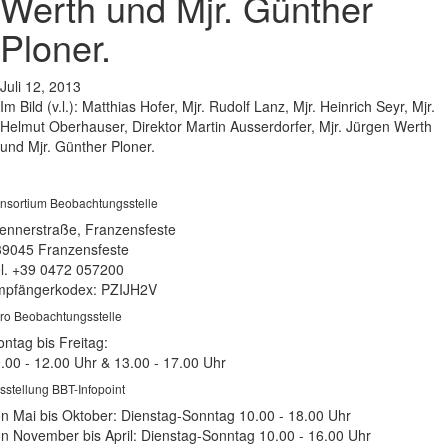
Werth und Mjr. Günther
Ploner.
Juli 12, 2013
Im Bild (v.l.): Matthias Hofer, Mjr. Rudolf Lanz, Mjr. Heinrich Seyr, Mjr.
Helmut Oberhauser, Direktor Martin Ausserdorfer, Mjr. Jürgen Werth
und Mjr. Günther Ploner.
nsortium Beobachtungsstelle
ennerstraße, Franzensfeste
39045 Franzensfeste
l. +39 0472 057200
pfängerkodex: PZIJH2V
ro Beobachtungsstelle
ntag bis Freitag:
.00 - 12.00 Uhr & 13.00 - 17.00 Uhr
sstellung BBT-Infopoint
n Mai bis Oktober: Dienstag-Sonntag 10.00 - 18.00 Uhr
n November bis April: Dienstag-Sonntag 10.00 - 16.00 Uhr