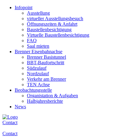
Infopoint
Ausstellung
virtueller Ausstellungsbesuch
Öffnungszeiten & Anfahrt
Baustellenbesichtigung
Virtuelle Baustellenbesichtigung
FAQ
Saal mieten
Brenner Eisenbahnachse
Brenner Basistunnel
BBT-Baufortschritt
Südzulauf
Nordzulauf
Verkehr am Brenner
TEN Achse
Beobachtungsstelle
Organistation & Aufgaben
Halbjahresberichte
News
Contact
Contact