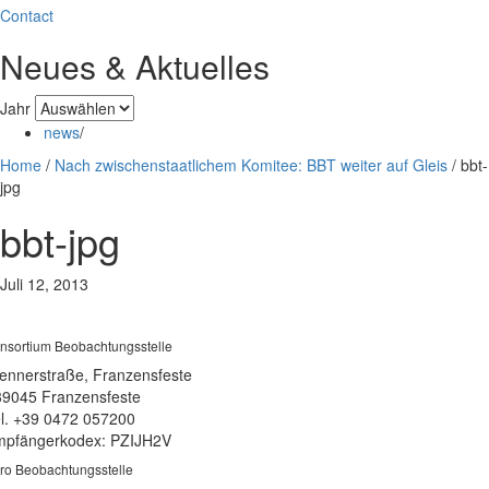
Contact
Neues & Aktuelles
Jahr
news
/
Home
/
Nach zwischenstaatlichem Komitee: BBT weiter auf Gleis
/
bbt-
jpg
bbt-jpg
Juli 12, 2013
nsortium Beobachtungsstelle
ennerstraße, Franzensfeste
39045 Franzensfeste
l. +39 0472 057200
pfängerkodex: PZIJH2V
ro Beobachtungsstelle