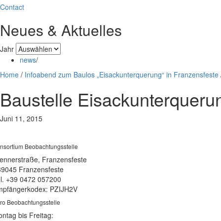
Contact
Neues & Aktuelles
Jahr
news
/
Home
/
Infoabend zum Baulos „Eisackunterquerung“ in Franzensfeste
Baustelle Eisackunterqueru
Juni 11, 2015
nsortium Beobachtungsstelle
ennerstraße, Franzensfeste
39045 Franzensfeste
l. +39 0472 057200
pfängerkodex: PZIJH2V
ro Beobachtungsstelle
ntag bis Freitag: