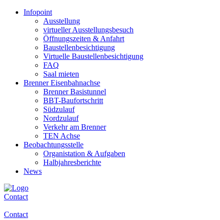
Infopoint
Ausstellung
virtueller Ausstellungsbesuch
Öffnungszeiten & Anfahrt
Baustellenbesichtigung
Virtuelle Baustellenbesichtigung
FAQ
Saal mieten
Brenner Eisenbahnachse
Brenner Basistunnel
BBT-Baufortschritt
Südzulauf
Nordzulauf
Verkehr am Brenner
TEN Achse
Beobachtungsstelle
Organistation & Aufgaben
Halbjahresberichte
News
Contact
Contact