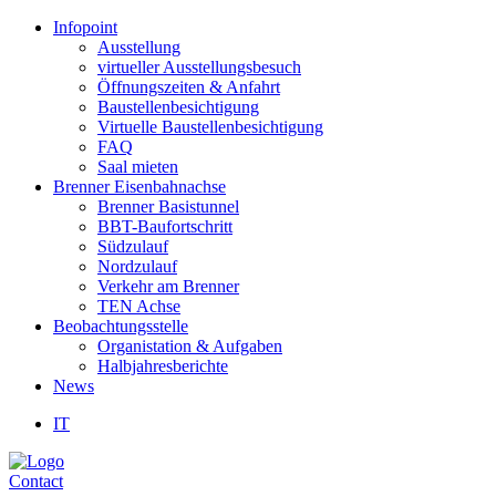
Infopoint
Ausstellung
virtueller Ausstellungsbesuch
Öffnungszeiten & Anfahrt
Baustellenbesichtigung
Virtuelle Baustellenbesichtigung
FAQ
Saal mieten
Brenner Eisenbahnachse
Brenner Basistunnel
BBT-Baufortschritt
Südzulauf
Nordzulauf
Verkehr am Brenner
TEN Achse
Beobachtungsstelle
Organistation & Aufgaben
Halbjahresberichte
News
IT
Contact