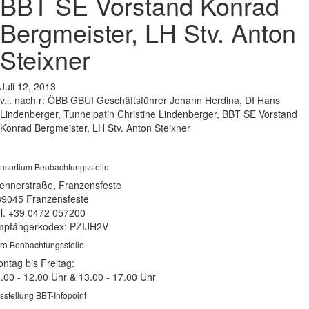
BBT SE Vorstand Konrad
Bergmeister, LH Stv. Anton
Steixner
Juli 12, 2013
v.l. nach r: ÖBB GBUI Geschäftsführer Johann Herdina, DI Hans
Lindenberger, Tunnelpatin Christine Lindenberger, BBT SE Vorstand
Konrad Bergmeister, LH Stv. Anton Steixner
nsortium Beobachtungsstelle
ennerstraße, Franzensfeste
39045 Franzensfeste
l. +39 0472 057200
pfängerkodex: PZIJH2V
ro Beobachtungsstelle
ntag bis Freitag:
.00 - 12.00 Uhr & 13.00 - 17.00 Uhr
sstellung BBT-Infopoint