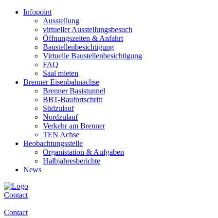
Infopoint
Ausstellung
virtueller Ausstellungsbesuch
Öffnungszeiten & Anfahrt
Baustellenbesichtigung
Virtuelle Baustellenbesichtigung
FAQ
Saal mieten
Brenner Eisenbahnachse
Brenner Basistunnel
BBT-Baufortschritt
Südzulauf
Nordzulauf
Verkehr am Brenner
TEN Achse
Beobachtungsstelle
Organistation & Aufgaben
Halbjahresberichte
News
Contact
Contact