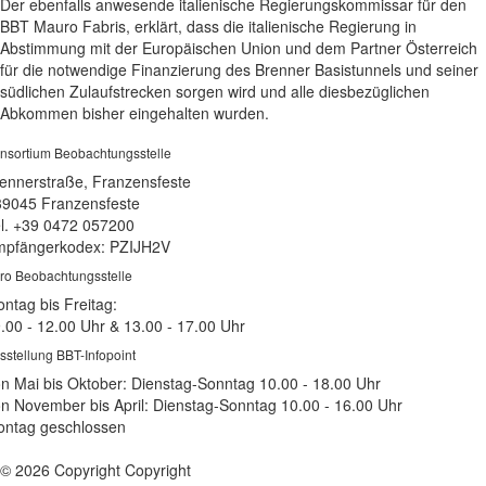
Der ebenfalls anwesende italienische Regierungskommissar für den
BBT Mauro Fabris, erklärt, dass die italienische Regierung in
Abstimmung mit der Europäischen Union und dem Partner Österreich
für die notwendige Finanzierung des Brenner Basistunnels und seiner
südlichen Zulaufstrecken sorgen wird und alle diesbezüglichen
Abkommen bisher eingehalten wurden.
nsortium Beobachtungsstelle
ennerstraße, Franzensfeste
39045 Franzensfeste
l. +39 0472 057200
pfängerkodex: PZIJH2V
ro Beobachtungsstelle
ntag bis Freitag:
.00 - 12.00 Uhr & 13.00 - 17.00 Uhr
sstellung BBT-Infopoint
n Mai bis Oktober: Dienstag-Sonntag 10.00 - 18.00 Uhr
n November bis April: Dienstag-Sonntag 10.00 - 16.00 Uhr
ntag geschlossen
© 2026 Copyright Copyright