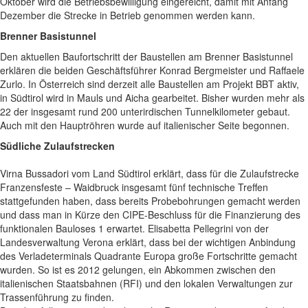
Oktober wird die Betriebsbewilligung eingereicht, damit mit Anfang
Dezember die Strecke in Betrieb genommen werden kann.
Brenner Basistunnel
Den aktuellen Baufortschritt der Baustellen am Brenner Basistunnel
erklären die beiden Geschäftsführer Konrad Bergmeister und Raffaele
Zurlo. In Österreich sind derzeit alle Baustellen am Projekt BBT aktiv,
in Südtirol wird in Mauls und Aicha gearbeitet. Bisher wurden mehr als
22 der insgesamt rund 200 unterirdischen Tunnelkilometer gebaut.
Auch mit den Hauptröhren wurde auf italienischer Seite begonnen.
Südliche Zulaufstrecken
Virna Bussadori vom Land Südtirol erklärt, dass für die Zulaufstrecke
Franzensfeste – Waidbruck insgesamt fünf technische Treffen
stattgefunden haben, dass bereits Probebohrungen gemacht werden
und dass man in Kürze den CIPE-Beschluss für die Finanzierung des
funktionalen Bauloses 1 erwartet. Elisabetta Pellegrini von der
Landesverwaltung Verona erklärt, dass bei der wichtigen Anbindung
des Verladeterminals Quadrante Europa große Fortschritte gemacht
wurden. So ist es 2012 gelungen, ein Abkommen zwischen den
italienischen Staatsbahnen (RFI) und den lokalen Verwaltungen zur
Trassenführung zu finden.