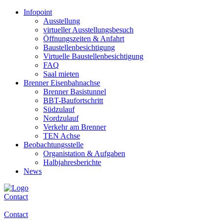
Infopoint
Ausstellung
virtueller Ausstellungsbesuch
Öffnungszeiten & Anfahrt
Baustellenbesichtigung
Virtuelle Baustellenbesichtigung
FAQ
Saal mieten
Brenner Eisenbahnachse
Brenner Basistunnel
BBT-Baufortschritt
Südzulauf
Nordzulauf
Verkehr am Brenner
TEN Achse
Beobachtungsstelle
Organistation & Aufgaben
Halbjahresberichte
News
Contact
Contact