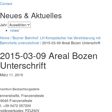
Contact
Neues & Aktuelles
Jahr
news
/
Home
/
Bozner Bahnhof: LH Kompatscher hat Vereinbarung mit
Bahnchefs unterzeichnet
/
2015-03-09 Areal Bozen Unterschrift
2015-03-09 Areal Bozen
Unterschrift
März 11, 2015
nsortium Beobachtungsstelle
ennerstraße, Franzensfeste
39045 Franzensfeste
l. +39 0472 057200
pfängerkodex: PZIJH2V