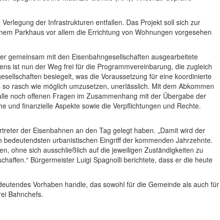
Verlegung der Infrastrukturen entfallen. Das Projekt soll sich zur
einem Parkhaus vor allem die Errichtung von Wohnungen vorgesehen
 der gemeinsam mit den Eisenbahngesellschaften ausgearbeitete
ns ist nun der Weg frei für die Programmvereinbarung, die zugleich
llschaften besiegelt, was die Voraussetzung für eine koordinierte
als so rasch wie möglich umzusetzen, unerlässlich. Mit dem Abkommen
 alle noch offenen Fragen im Zusammenhang mit der Übergabe der
e und finanzielle Aspekte sowie die Verpflichtungen und Rechte.
treter der Eisenbahnen an den Tag gelegt haben. „Damit wird der
en bedeutendsten urbanistischen Eingriff der kommenden Jahrzehnte.
n, ohne sich ausschließlich auf die jeweiligen Zuständigkeiten zu
affen.“ Bürgermeister Luigi Spagnolli berichtete, dass er die heute
edeutendes Vorhaben handle, das sowohl für die Gemeinde als auch für
rei Bahnchefs.