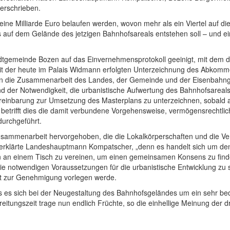
terschrieben.
eine Milliarde Euro belaufen werden, wovon mehr als ein Viertel auf die 
 auf dem Gelände des jetzigen Bahnhofsareals entstehen soll – und 
tadtgemeinde Bozen auf das Einvernehmensprotokoll geeinigt, mit dem
Mit der heute im Palais Widmann erfolgten Unterzeichnung des Abkomme
un die Zusammenarbeit des Landes, der Gemeinde und der Eisenbahngese
 und der Notwendigkeit, die urbanistische Aufwertung des Bahnhofsare
ereinbarung zur Umsetzung des Masterplans zu unterzeichnen, sobald
etrifft dies die damit verbundene Vorgehensweise, vermögensrechtlich
urchgeführt.
ammenarbeit hervorgehoben, die die Lokalkörperschaften und die Ver
“, erklärte Landeshauptmann Kompatscher, „denn es handelt sich um d
ten an einem Tisch zu vereinen, um einen gemeinsamen Konsens zu finde
 notwendigen Voraussetzungen für die urbanistische Entwicklung zu sch
t zur Genehmigung vorlegen werde.
ss es sich bei der Neugestaltung des Bahnhofsgeländes um ein sehr b
reitungszeit trage nun endlich Früchte, so die einhellige Meinung der d