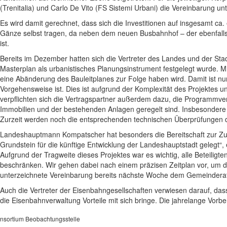
(Trenitalia) und Carlo De Vito (FS Sistemi Urbani) die Vereinbarung un
Es wird damit gerechnet, dass sich die Investitionen auf insgesamt ca. 
Gänze selbst tragen, da neben dem neuen Busbahnhof – der ebenfalls
ist.
Bereits im Dezember hatten sich die Vertreter des Landes und der S
Masterplan als urbanistisches Planungsinstrument festgelegt wurde. 
eine Abänderung des Bauleitplanes zur Folge haben wird. Damit ist n
Vorgehensweise ist. Dies ist aufgrund der Komplexität des Projektes
verpflichten sich die Vertragspartner außerdem dazu, die Programmv
Immobilien und der bestehenden Anlagen geregelt sind. Insbesondere b
Zurzeit werden noch die entsprechenden technischen Überprüfungen d
Landeshauptmann Kompatscher hat besonders die Bereitschaft zur Zus
Grundstein für die künftige Entwicklung der Landeshauptstadt gelegt
Aufgrund der Tragweite dieses Projektes war es wichtig, alle Beteilig
beschränken. Wir gehen dabei nach einem präzisen Zeitplan vor, um die
unterzeichnete Vereinbarung bereits nächste Woche dem Gemeindera
Auch die Vertreter der Eisenbahngesellschaften verwiesen darauf, da
die Eisenbahnverwaltung Vorteile mit sich bringe. Die jahrelange Vorbe
nsortium Beobachtungsstelle