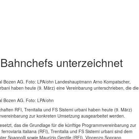
Bahnchefs unterzeichnet
Areal Bozen AG. Foto: LPA/ohn Landeshauptmann Arno Kompatscher,
urbani haben heute (9. März) eine Vereinbarung unterschrieben, die die
eal Bozen AG. Foto: LPA/ohn
aften RFI, Trenitalia und FS Sistemi urbani haben heute (9. März)
mmvereinbarung zur konkreten Umsetzung ausgearbeitet werden.
setzt, das die Grundlage für die künftige Programmvereinbarung zur
roviaria italiana (RFI), Trenitalia und FS Sistemi urbani sind dem
r Spagnolli sowie Maurizio Gentile (RFI), Vincenzo Soprano