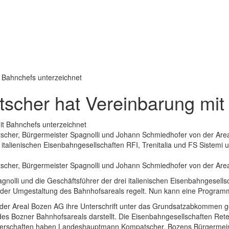
 Bahnchefs unterzeichnet
cher hat Vereinbarung mit 
mpatscher, Bürgermeister Spagnolli und Johann Schmiedhofer von der 
 italienischen Eisenbahngesellschaften RFI, Trenitalia und FS Sistemi 
patscher, Bürgermeister Spagnolli und Johann Schmiedhofer von der Ar
li und die Geschäftsführer der drei italienischen Eisenbahngesellsch
ür der Umgestaltung des Bahnhofsareals regelt. Nun kann eine Progra
der Areal Bozen AG ihre Unterschrift unter das Grundsatzabkommen ge
Bozner Bahnhofsareals darstellt. Die Eisenbahngesellschaften Rete fer
perschaften haben Landeshauptmann Kompatscher, Bozens Bürgermeiste