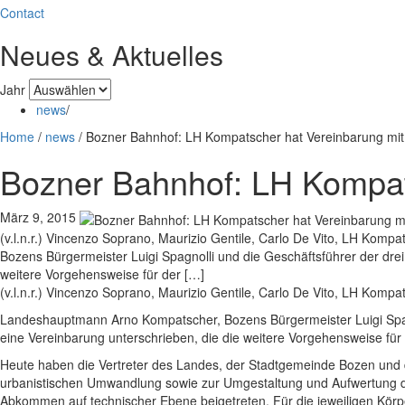
Contact
Neues & Aktuelles
Jahr
news
/
Home
/
news
/
Bozner Bahnhof: LH Kompatscher hat Vereinbarung mit
Bozner Bahnhof: LH Kompats
März 9, 2015
(v.l.n.r.) Vincenzo Soprano, Maurizio Gentile, Carlo De Vito, LH Ko
Bozens Bürgermeister Luigi Spagnolli und die Geschäftsführer der drei
weitere Vorgehensweise für der […]
(v.l.n.r.) Vincenzo Soprano, Maurizio Gentile, Carlo De Vito, LH Kom
Landeshauptmann Arno Kompatscher, Bozens Bürgermeister Luigi Spagnol
eine Vereinbarung unterschrieben, die die weitere Vorgehensweise f
Heute haben die Vertreter des Landes, der Stadtgemeinde Bozen und 
urbanistischen Umwandlung sowie zur Umgestaltung und Aufwertung des 
Abkommen auf technischer Ebene beigetreten. Für die jeweiligen Kör