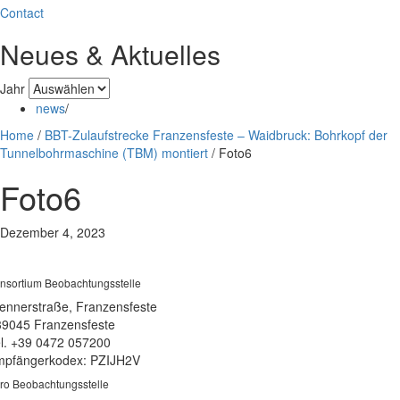
Contact
Neues & Aktuelles
Jahr
news
/
Home
/
BBT-Zulaufstrecke Franzensfeste – Waidbruck: Bohrkopf der
Tunnelbohrmaschine (TBM) montiert
/
Foto6
Foto6
Dezember 4, 2023
nsortium Beobachtungsstelle
ennerstraße, Franzensfeste
39045 Franzensfeste
l. +39 0472 057200
pfängerkodex: PZIJH2V
ro Beobachtungsstelle