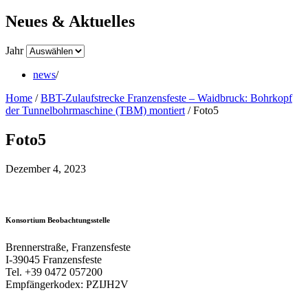
Neues & Aktuelles
Jahr
news
/
Home
/
BBT-Zulaufstrecke Franzensfeste – Waidbruck: Bohrkopf
der Tunnelbohrmaschine (TBM) montiert
/
Foto5
Foto5
Dezember 4, 2023
Konsortium Beobachtungsstelle
Brennerstraße, Franzensfeste
I-39045 Franzensfeste
Tel. +39 0472 057200
Empfängerkodex: PZIJH2V