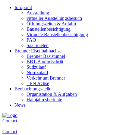
Infopoint
Ausstellung
virtueller Ausstellungsbesuch
Öffnungszeiten & Anfahrt
Baustellenbesichtigung
Virtuelle Baustellenbesichtigung
FAQ
Saal mieten
Brenner Eisenbahnachse
Brenner Basistunnel
BBT-Baufortschritt
Südzulauf
Nordzulauf
Verkehr am Brenner
TEN Achse
Beobachtungsstelle
Organistation & Aufgaben
Halbjahresberichte
News
Contact
Contact