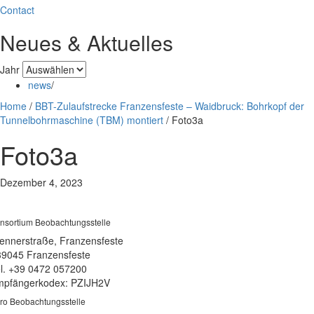
Contact
Neues & Aktuelles
Jahr
news
/
Home
/
BBT-Zulaufstrecke Franzensfeste – Waidbruck: Bohrkopf der
Tunnelbohrmaschine (TBM) montiert
/
Foto3a
Foto3a
Dezember 4, 2023
nsortium Beobachtungsstelle
ennerstraße, Franzensfeste
39045 Franzensfeste
l. +39 0472 057200
pfängerkodex: PZIJH2V
ro Beobachtungsstelle