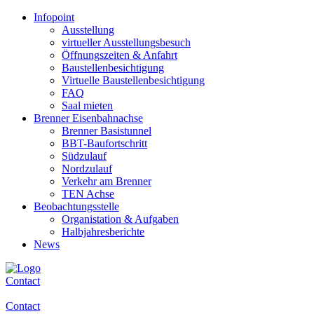
Infopoint
Ausstellung
virtueller Ausstellungsbesuch
Öffnungszeiten & Anfahrt
Baustellenbesichtigung
Virtuelle Baustellenbesichtigung
FAQ
Saal mieten
Brenner Eisenbahnachse
Brenner Basistunnel
BBT-Baufortschritt
Südzulauf
Nordzulauf
Verkehr am Brenner
TEN Achse
Beobachtungsstelle
Organistation & Aufgaben
Halbjahresberichte
News
Contact
Contact