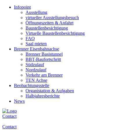
Infopoint
Ausstellung
virtueller Ausstellungsbesuch
Öffnungszeiten & Anfahrt
Baustellenbesichtigung
Virtuelle Baustellenbesichtigung
FAQ
Saal mieten
Brenner Eisenbahnachse
Brenner Basistunnel
BBT-Baufortschritt
Südzulauf
Nordzulauf
Verkehr am Brenner
TEN Achse
Beobachtungsstelle
Organistation & Aufgaben
Halbjahresberichte
News
Contact
Contact