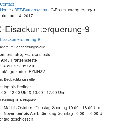
Contact
Home
/
BBT-Baufortschritt
/
C-Eisackunterquerung-9
ptember 14, 2017
-Eisackunterquerung-9
Eisackunterquerung-9
nsortium Beobachtungsstelle
ennerstraße, Franzensfeste
39045 Franzensfeste
l. +39 0472 057200
pfängerkodex: PZIJH2V
ro Beobachtungsstelle
ntag bis Freitag:
.00 - 12.00 Uhr & 13.00 - 17.00 Uhr
sstellung BBT-Infopoint
n Mai bis Oktober: Dienstag-Sonntag 10.00 - 18.00 Uhr
n November bis April: Dienstag-Sonntag 10.00 - 16.00 Uhr
ntag geschlossen