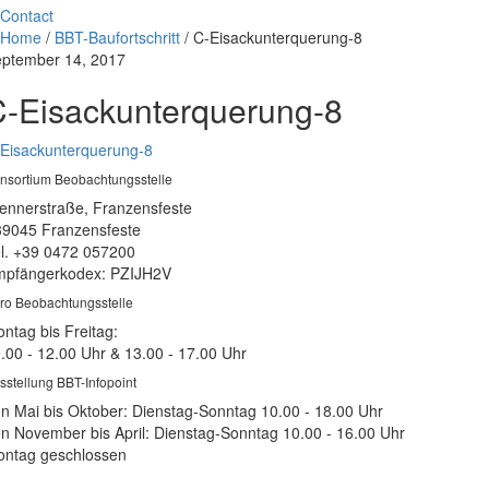
Contact
Home
/
BBT-Baufortschritt
/
C-Eisackunterquerung-8
ptember 14, 2017
-Eisackunterquerung-8
Eisackunterquerung-8
nsortium Beobachtungsstelle
ennerstraße, Franzensfeste
39045 Franzensfeste
l. +39 0472 057200
pfängerkodex: PZIJH2V
ro Beobachtungsstelle
ntag bis Freitag:
.00 - 12.00 Uhr & 13.00 - 17.00 Uhr
sstellung BBT-Infopoint
n Mai bis Oktober: Dienstag-Sonntag 10.00 - 18.00 Uhr
n November bis April: Dienstag-Sonntag 10.00 - 16.00 Uhr
ntag geschlossen