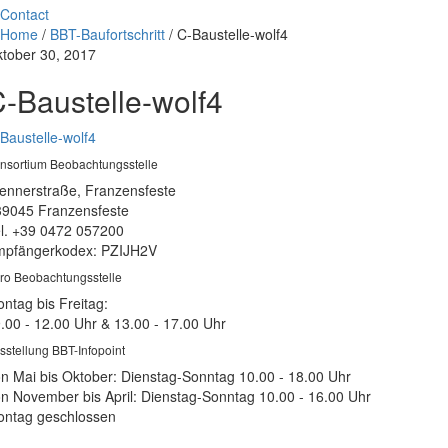
Contact
Home
/
BBT-Baufortschritt
/
C-Baustelle-wolf4
tober 30, 2017
-Baustelle-wolf4
Baustelle-wolf4
nsortium Beobachtungsstelle
ennerstraße, Franzensfeste
39045 Franzensfeste
l. +39 0472 057200
pfängerkodex: PZIJH2V
ro Beobachtungsstelle
ntag bis Freitag:
.00 - 12.00 Uhr & 13.00 - 17.00 Uhr
sstellung BBT-Infopoint
n Mai bis Oktober: Dienstag-Sonntag 10.00 - 18.00 Uhr
n November bis April: Dienstag-Sonntag 10.00 - 16.00 Uhr
ntag geschlossen