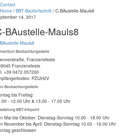
Contact
Home
/
BBT-Baufortschritt
/
C-BAustelle-Mauls8
ptember 14, 2017
-BAustelle-Mauls8
BAustelle-Mauls8
nsortium Beobachtungsstelle
ennerstraße, Franzensfeste
39045 Franzensfeste
l. +39 0472 057200
pfängerkodex: PZIJH2V
ro Beobachtungsstelle
ntag bis Freitag:
.00 - 12.00 Uhr & 13.00 - 17.00 Uhr
sstellung BBT-Infopoint
n Mai bis Oktober: Dienstag-Sonntag 10.00 - 18.00 Uhr
n November bis April: Dienstag-Sonntag 10.00 - 16.00 Uhr
ntag geschlossen