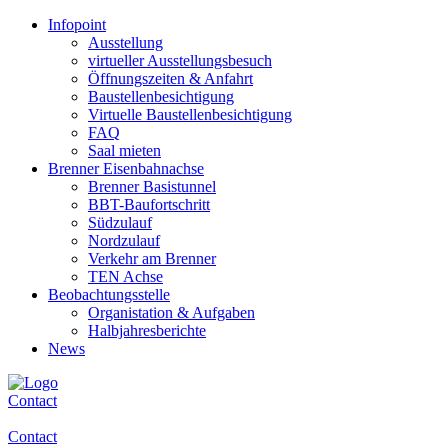
Infopoint
Ausstellung
virtueller Ausstellungsbesuch
Öffnungszeiten & Anfahrt
Baustellenbesichtigung
Virtuelle Baustellenbesichtigung
FAQ
Saal mieten
Brenner Eisenbahnachse
Brenner Basistunnel
BBT-Baufortschritt
Südzulauf
Nordzulauf
Verkehr am Brenner
TEN Achse
Beobachtungsstelle
Organistation & Aufgaben
Halbjahresberichte
News
Contact
Contact