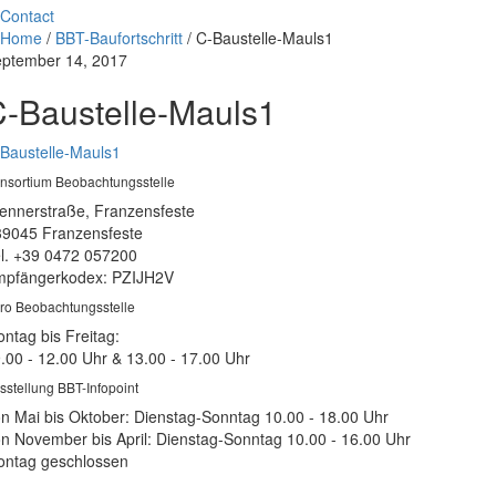
Contact
Home
/
BBT-Baufortschritt
/
C-Baustelle-Mauls1
ptember 14, 2017
-Baustelle-Mauls1
Baustelle-Mauls1
nsortium Beobachtungsstelle
ennerstraße, Franzensfeste
39045 Franzensfeste
l. +39 0472 057200
pfängerkodex: PZIJH2V
ro Beobachtungsstelle
ntag bis Freitag:
.00 - 12.00 Uhr & 13.00 - 17.00 Uhr
sstellung BBT-Infopoint
n Mai bis Oktober: Dienstag-Sonntag 10.00 - 18.00 Uhr
n November bis April: Dienstag-Sonntag 10.00 - 16.00 Uhr
ntag geschlossen