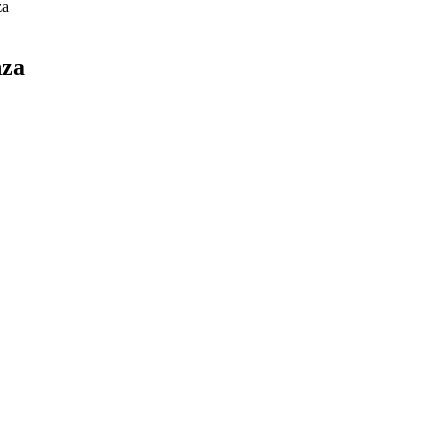
za
nza