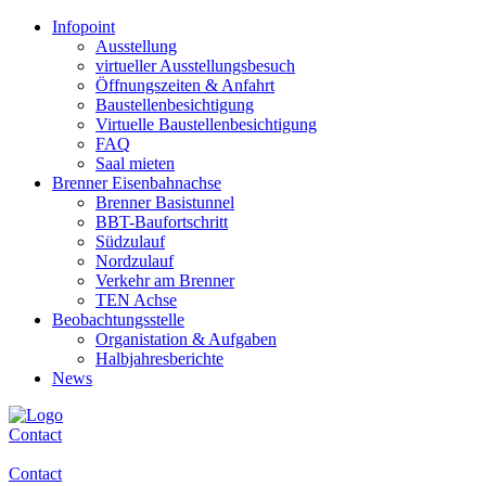
Infopoint
Ausstellung
virtueller Ausstellungsbesuch
Öffnungszeiten & Anfahrt
Baustellenbesichtigung
Virtuelle Baustellenbesichtigung
FAQ
Saal mieten
Brenner Eisenbahnachse
Brenner Basistunnel
BBT-Baufortschritt
Südzulauf
Nordzulauf
Verkehr am Brenner
TEN Achse
Beobachtungsstelle
Organistation & Aufgaben
Halbjahresberichte
News
Contact
Contact