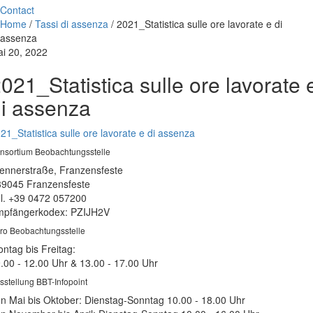
Contact
Home
/
Tassi di assenza
/
2021_Statistica sulle ore lavorate e di
assenza
i 20, 2022
021_Statistica sulle ore lavorate 
i assenza
21_Statistica sulle ore lavorate e di assenza
nsortium Beobachtungsstelle
ennerstraße, Franzensfeste
39045 Franzensfeste
l. +39 0472 057200
pfängerkodex: PZIJH2V
ro Beobachtungsstelle
ntag bis Freitag:
.00 - 12.00 Uhr & 13.00 - 17.00 Uhr
sstellung BBT-Infopoint
n Mai bis Oktober: Dienstag-Sonntag 10.00 - 18.00 Uhr