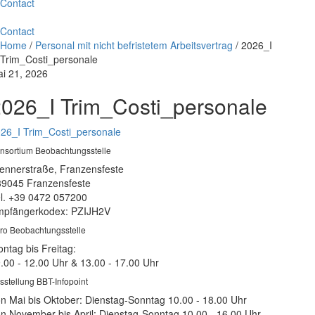
Contact
Contact
Home
/
Personal mit nicht befristetem Arbeitsvertrag
/
2026_I
Trim_Costi_personale
i 21, 2026
026_I Trim_Costi_personale
26_I Trim_Costi_personale
nsortium Beobachtungsstelle
ennerstraße, Franzensfeste
39045 Franzensfeste
l. +39 0472 057200
pfängerkodex: PZIJH2V
ro Beobachtungsstelle
ntag bis Freitag:
.00 - 12.00 Uhr & 13.00 - 17.00 Uhr
sstellung BBT-Infopoint
n Mai bis Oktober: Dienstag-Sonntag 10.00 - 18.00 Uhr
n November bis April: Dienstag-Sonntag 10.00 - 16.00 Uhr