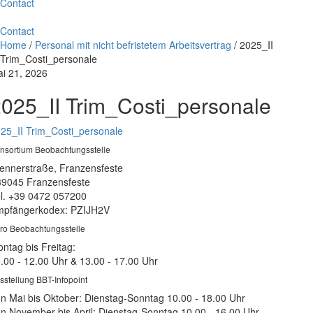
Contact
Contact
Home
/
Personal mit nicht befristetem Arbeitsvertrag
/
2025_II
Trim_Costi_personale
i 21, 2026
025_II Trim_Costi_personale
25_II Trim_Costi_personale
nsortium Beobachtungsstelle
ennerstraße, Franzensfeste
39045 Franzensfeste
l. +39 0472 057200
pfängerkodex: PZIJH2V
ro Beobachtungsstelle
ntag bis Freitag:
.00 - 12.00 Uhr & 13.00 - 17.00 Uhr
sstellung BBT-Infopoint
n Mai bis Oktober: Dienstag-Sonntag 10.00 - 18.00 Uhr
n November bis April: Dienstag-Sonntag 10.00 - 16.00 Uhr