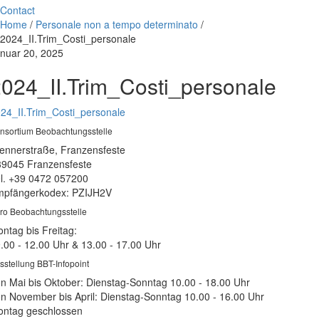
Contact
Home
/
Personale non a tempo determinato
/
2024_II.Trim_Costi_personale
nuar 20, 2025
024_II.Trim_Costi_personale
24_II.Trim_Costi_personale
nsortium Beobachtungsstelle
ennerstraße, Franzensfeste
39045 Franzensfeste
l. +39 0472 057200
pfängerkodex: PZIJH2V
ro Beobachtungsstelle
ntag bis Freitag:
.00 - 12.00 Uhr & 13.00 - 17.00 Uhr
sstellung BBT-Infopoint
n Mai bis Oktober: Dienstag-Sonntag 10.00 - 18.00 Uhr
n November bis April: Dienstag-Sonntag 10.00 - 16.00 Uhr
ntag geschlossen